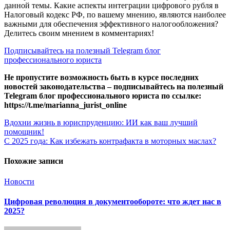
данной темы. Какие аспекты интеграции цифрового рубля в
Налоговый кодекс РФ, по вашему мнению, являются наиболее
важными для обеспечения эффективного налогообложения?
Делитесь своим мнением в комментариях!
Подписывайтесь на полезный Telegram блог
профессионального юриста
Не пропустите возможность быть в курсе последних
новостей законодательства – подписывайтесь на полезный
Telegram блог профессионального юриста по ссылке:
https://t.me/marianna_jurist_online
Навигация
Вдохни жизнь в юриспруденцию: ИИ как ваш лучший
помощник!
по
С 2025 года: Как избежать контрафакта в моторных маслах?
записям
Похожие записи
Новости
Цифровая революция в документообороте: что ждет нас в
2025?