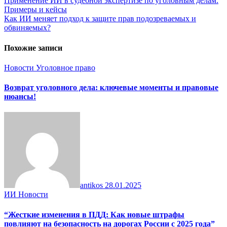
Навигация
Применение ИИ в судебной экспертизе по уголовным делам:
Примеры и кейсы
по
Как ИИ меняет подход к защите прав подозреваемых и
записям
обвиняемых?
Похожие записи
Новости
Уголовное право
Возврат уголовного дела: ключевые моменты и правовые
нюансы!
antikos
28.01.2025
ИИ
Новости
“Жесткие изменения в ПДД: Как новые штрафы
повлияют на безопасность на дорогах России с 2025 года”