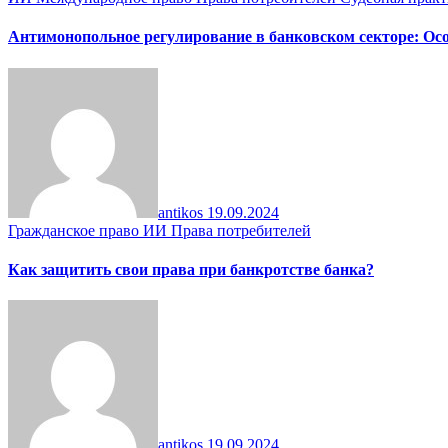
Антимонопольное регулирование в банковском секторе: Ос
antikos
19.09.2024
Гражданское право
ИИ
Права потребителей
Как защитить свои права при банкротстве банка?
antikos
19.09.2024