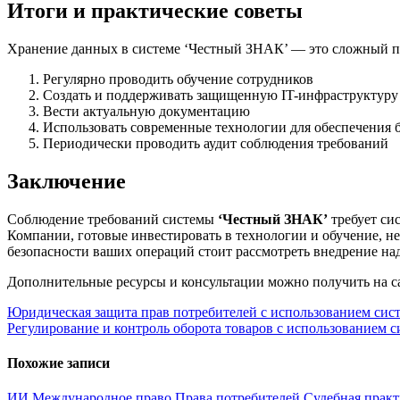
Итоги и практические советы
Хранение данных в системе ‘Честный ЗНАК’ — это сложный пр
Регулярно проводить обучение сотрудников
Создать и поддерживать защищенную IT-инфраструктуру
Вести актуальную документацию
Использовать современные технологии для обеспечения 
Периодически проводить аудит соблюдения требований
Заключение
Соблюдение требований системы
‘Честный ЗНАК’
требует си
Компании, готовые инвестировать в технологии и обучение, не
безопасности ваших операций стоит рассмотреть внедрение на
Дополнительные ресурсы и консультации можно получить на 
Навигация
Юридическая защита прав потребителей с использованием си
Регулирование и контроль оборота товаров с использованием
по
записям
Похожие записи
ИИ
Международное право
Права потребителей
Судебная прак