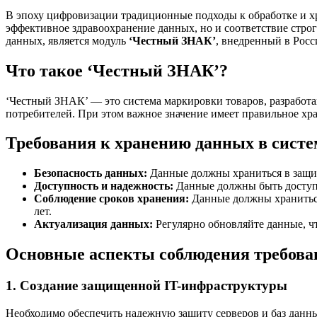
В эпоху цифровизации традиционные подходы к обработке и хранению данных требуют пересмотра. Для бизнеса, страны и потребителей важнейшим аспектом становится не только
эффективное здравоохранение данных, но и соответствие стро
данных, является модуль
‘Честный ЗНАК’
, внедренный в Росс
Что такое ‘Честный ЗНАК’?
‘Честный ЗНАК’ — это система маркировки товаров, разработа
потребителей. При этом важное значение имеет правильное хр
Требования к хранению данных в сист
Безопасность данных:
Данные должны храниться в защищ
Доступность и надежность:
Данные должны быть доступн
Соблюдение сроков хранения:
Данные должны храниться 
лет.
Актуализация данных:
Регулярно обновляйте данные, ч
Основные аспекты соблюдения требов
1. Создание защищенной IT-инфраструктуры
Необходимо обеспечить надежную защиту серверов и баз данн