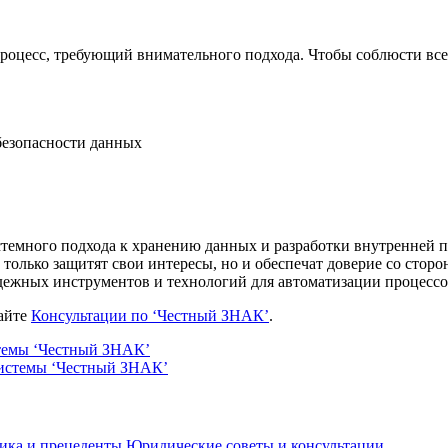
оцесс, требующий внимательного подхода. Чтобы соблюсти все 
безопасности данных
стемного подхода к хранению данных и разработки внутренней 
 только защитят свои интересы, но и обеспечат доверие со сто
дежных инструментов и технологий для автоматизации процессо
сайте
Консультации по ‘Честный ЗНАК’
.
стемы ‘Честный ЗНАК’
 системы ‘Честный ЗНАК’
тика и прецеденты
Юридические советы и консультации