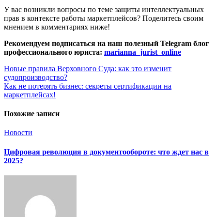
У вас возникли вопросы по теме защиты интеллектуальных
прав в контексте работы маркетплейсов? Поделитесь своим
мнением в комментариях ниже!
Рекомендуем подписаться на наш полезный Telegram блог
профессионального юриста:
marianna_jurist_online
Навигация
Новые правила Верховного Суда: как это изменит
судопроизводство?
по
Как не потерять бизнес: секреты сертификации на
записям
маркетплейсах!
Похожие записи
Новости
Цифровая революция в документообороте: что ждет нас в
2025?