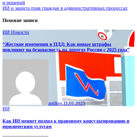
и решений
по
ИИ и защита прав граждан в административных процессах
записям
Похожие записи
ИИ
Новости
“Жесткие изменения в ПДД: Как новые штрафы
повлияют на безопасность на дорогах России с 2025 года”
antikos
11.01.2025
ИИ
Как ИИ меняет подход к правовому консультированию и
юридическим услугам