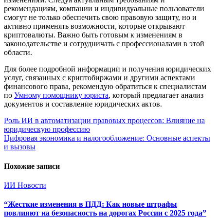
рекомендациям, компании и индивидуальные пользователи
смогут не только обеспечить свою правовую защиту, но и
активно применять возможности, которые открывают
криптовалюты. Важно быть готовым к изменениям в
законодательстве и сотрудничать с профессионалами в этой
области.
Для более подробной информации и получения юридических
услуг, связанных с криптобиржами и другими аспектами
финансового права, рекомендую обратиться к специалистам
по
Умному помощнику юриста
, который предлагает анализ
документов и составление юридических актов.
Навигация
Роль ИИ в автоматизации правовых процессов: Влияние на
юридическую профессию
по
Цифровая экономика и налогообложение: Основные аспекты
записям
и вызовы
Похожие записи
ИИ
Новости
“Жесткие изменения в ПДД: Как новые штрафы
повлияют на безопасность на дорогах России с 2025 года”