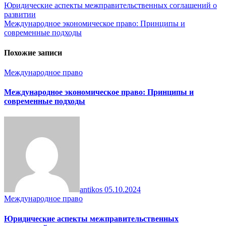
Навигация
Юридические аспекты межправительственных соглашений о
развитии
по
Международное экономическое право: Принципы и
записям
современные подходы
Похожие записи
Международное право
Международное экономическое право: Принципы и
современные подходы
antikos
05.10.2024
Международное право
Юридические аспекты межправительственных