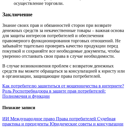
осуществление торговли.
Заключение
Знание своих прав и обязанностей сторон при возврате
денежных средств за некачественные товары – важная основа
для защиты интересов потребителей и обеспечения
правомерного функционирования торговых отношений. Не
забывайте тщательно проверять качество продукции перед
покупкой и сохраняйте все необходимые документы, чтобы
уверенно отстаивать свои права в случае необходимости.
В случае возникновения проблем с возвратом денежных
средств вы можете обращаться за консультацией к юристу или
в организации, защищающие права потребителей.
Навигация
Как потребителю защититься от мошенничества в интернете?
Роль Роспотребнадзора в защите прав потребителей:
по
Полномочия и функции
записям
Похожие записи
ИИ
Международное право
Права потребителей
Судебная
практика и прецеденты
Юридические советы и консультации