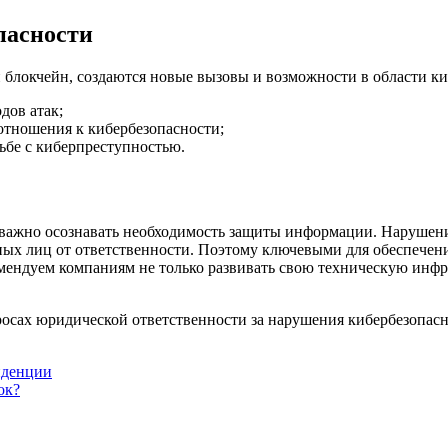
пасности
и блокчейн, создаются новые вызовы и возможности в области ки
дов атак;
отношения к кибербезопасности;
рьбе с киберпреступностью.
важно осознавать необходимость защиты информации. Нарушени
ых лиц от ответственности. Поэтому ключевыми для обеспечени
мендуем компаниям не только развивать свою техническую инфр
осах юридической ответственности за нарушения кибербезопасн
нденции
ок?