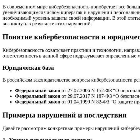
В современном мире кибербезопасность приобретает все больший вес в различных сферах жизни, включая бизнес, государственные учреждения и личную сферу. С постоянно
увеличивающимся числом кибератак и нарушений персональных 
необходимый уровень защиты своей информации. В этой стать
возникнуть в результате этих нарушений.
Понятие кибербезопасности и юридиче
Кибербезопасность охватывает практики и технологии, напра
ответственность в данной сфере подразумевает определенные 
Юридическая база
В российском законодательстве вопросы кибербезопасности ре
Федеральный закон
от 27.07.2006 N 152-ФЗ “О персона
Федеральный закон
от 29.07.2017 N 187-ФЗ “О безопа
Федеральный закон
от 01.04.1999 N 82-ФЗ “О защите пр
Примеры нарушений и последствия
Давайте рассмотрим конкретные примеры нарушений кибербез