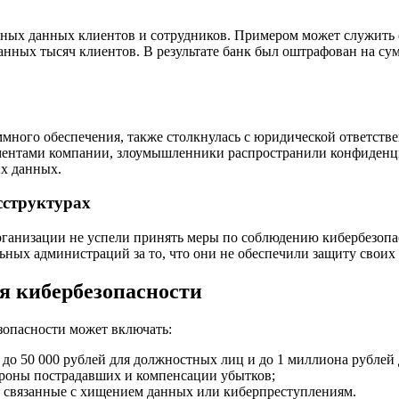
ных данных клиентов и сотрудников. Примером может служить 
данных тысяч клиентов. В результате банк был оштрафован на 
много обеспечения, также столкнулась с юридической ответствен
ментами компании, злоумышленники распространили конфиденци
их данных.
сструктурах
рганизации не успели принять меры по соблюдению кибербезопас
ных администраций за то, что они не обеспечили защиту своих
я кибербезопасности
зопасности может включать:
до 50 000 рублей для должностных лиц и до 1 миллиона рублей 
ороны пострадавших и компенсации убытков;
, связанные с хищением данных или киберпреступлениям.