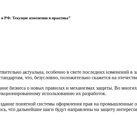
 в РФ: Текущие изменения и практика”
ительно актуальна, особенно в свете последних изменений в за
андартам, что, безусловно, положительно скажется на отечест
ние бизнеса о новых правилах и механизмах защиты. Во многих
санкционированному использованию их разработок.
здание понятной системы оформления прав на промышленные об
сь, что дальнейшие шаги будут направлены на защиту интересо